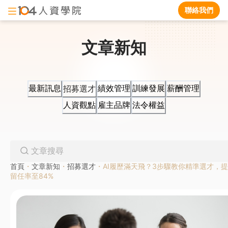
聯絡我們
文章新知
最新訊息
績效管理
訓練發展
薪酬管理
招募選才
人資觀點
雇主品牌
法令權益
首頁
・
文章新知
・
招募選才
・
AI履歷滿天飛？3步驟教你精準選才，
留任率至84%