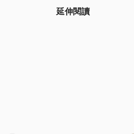
延伸閱讀
告別薪酬困境，領航人才競爭：動態數據打造企
人才磁力
2026年7月8日
|
11818
觀看數