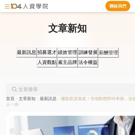
聯絡我們
文章新知
最新訊息
招募選才
績效管理
訓練發展
薪酬管理
人資觀點
雇主品牌
法令權益
首頁
・
文章新知
・
最新訊息
・
擺脫薪資落差！市場動態即時掌握，決
人一步