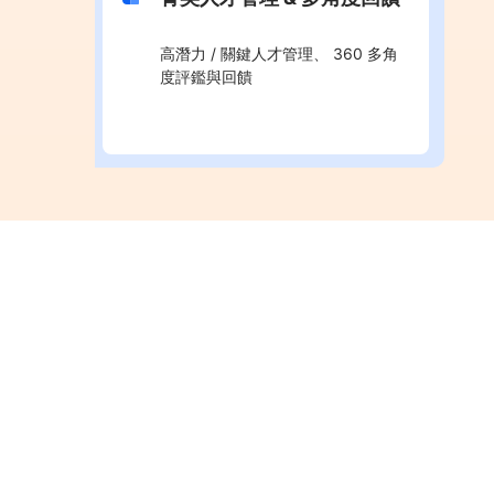
高潛力 / 關鍵人才管理、 360 多角
度評鑑與回饋
系統專家
職場霸凌正式入法：5大重點職安法新規及
企業合規的最佳解方！
2026.06.30