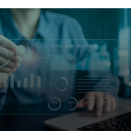
30
22
356
30
20