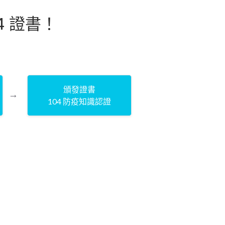
4 證書！
頒發證書
104 防疫知識認證