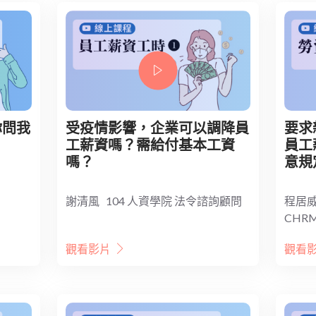
你問我
受疫情影響，企業可以調降員
要求
工薪資嗎？需給付基本工資
員工
嗎？
意規
謝清風 104 人資學院 法令諮詢顧問
程居威
CHR
觀看影片
觀看