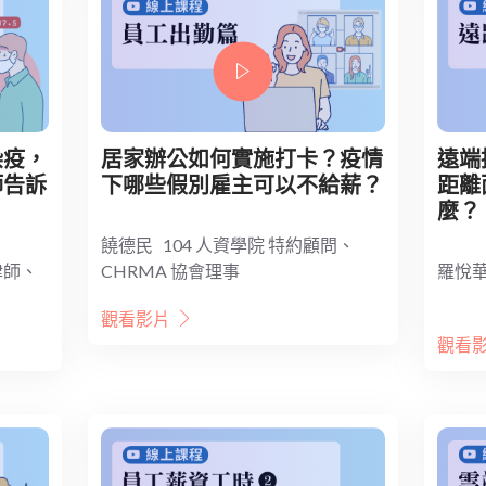
染疫，
居家辦公如何實施打卡？疫情
遠端
師告訴
下哪些假別雇主可以不給薪？
距離
麼？
饒德民 104 人資學院 特約顧問、
律師、
CHRMA 協會理事
羅悅華
觀看影片
觀看