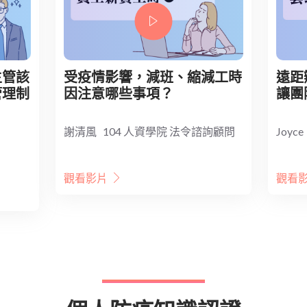
主管該
受疫情影響，減班、縮減工時
遠距
管理制
因注意哪些事項？
讓團
謝清風 104 人資學院 法令諮詢顧問
Joyc
問
觀看影片
觀看