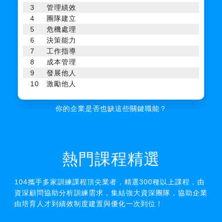
3
管理績效
4
團隊建立
5
危機處理
6
決策能力
7
工作指導
8
成本管理
9
發展他人
10
激勵他人
你的企業是否也缺這些關鍵職能？
熱門課程精選
104攜手多家訓練課程頂尖業者，精選300種以上課程，由
資深顧問協助分析訓練需求，集結強大資深團隊，協助企業
由培育人才到績效制度建置與優化一次到位！