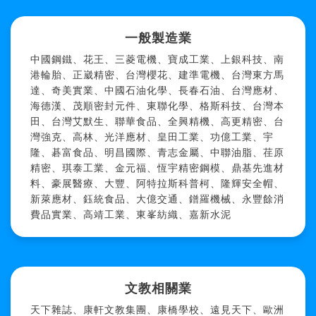
一般製造業
中國鋼鐵、花王、三菱電機、寶成工業、上銀科技、南
港輪胎、正崴精密、台灣櫻花、建準電機、台灣東方馬
達、奇美實業、中國石油化學、長春石油、台灣應材、
海德漢、茂順密封元件、東聯化學、格斯科技、台灣本
田、台灣艾默生、聯華食品、全興精機、高更精密、台
灣強克、高林、光洋應材、皇田工業、功億工業、宇
隆、碁富食品、明昌國際、青志金屬、中聯油脂、荏原
精密、琪泰工業、金元福、恆宇精密鋼模、鼎基先進材
料、豪展醫療、大豐、阿特拉斯科普柯、隆輝安全帽、
新萊應材、鈺統食品、大億交通、鐠羅機械、永豐餘消
費品實業、高靖工業、東峯紡織、嘉新水泥
文教相關業
天下雜誌、康軒文教集團、康橋學校、遠見天下、歐洲