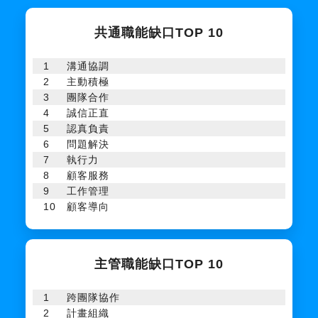
共通職能缺口TOP 10
1
溝通協調
2
主動積極
3
團隊合作
4
誠信正直
5
認真負責
6
問題解決
7
執行力
8
顧客服務
9
工作管理
10
顧客導向
主管職能缺口TOP 10
1
跨團隊協作
2
計畫組織