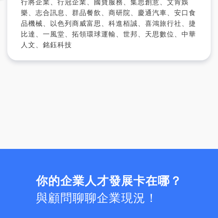
行將企業、行冠企業、國寶服務、集思創意、艾肯娛
樂、志合訊息、群品餐飲、商研院、慶通汽車、安口食
品機械、以色列商威富思、科進栢誠、喜鴻旅行社、捷
比達、一風堂、拓領環球運輸、世邦、天思數位、中華
人文、銘鈺科技
你的企業人才發展卡在哪？
與顧問聊聊企業現況！