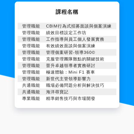
課程名稱
管理職能
CBIM行為式招募面談與個案演練
管理職能
績效目標設定工作坊
管理職能
工作指導與員工個人發展實務
管理職能
有效績效面談與個案演練
管理職能
管理個案研習-領導360©
管理職能
克服管理團隊難點的關鍵技術
管理職能
晉升卓越領導者實務研討
管理職能
極速體驗：Mini F1 賽車
管理職能
新世代主管領導影響力
共通職能
職場必備問題分析與解決技巧
共通職能
海洋尋寶記
專業職能
精準銷售技巧與市場開發