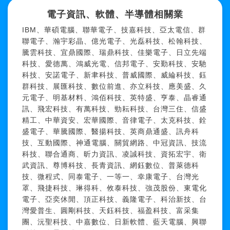
電子資訊、軟體、半導體相關業
IBM、華碩電腦、聯華電子、技嘉科技、亞太電信、群
聯電子、瀚宇彩晶、億光電子、光磊科技、松翰科技、
騰雲科技、宜鼎國際、瑞鼎科技、佳樂電子、日立先端
科技、愛德萬、鴻威光電、信邦電子、安勤科技、安馳
科技、安諾電子、新聿科技、普威國際、威綸科技、鈺
群科技、展匯科技、數位前進、亦立科技、應美盛、久
元電子、明基材料、鴻佰科技、英特盛、亨泰、晶睿通
訊、飛宏科技、有萬科技、勁耘科技、台灣三住、信盛
精工、中華資安、宏華國際、音律電子、太克科技、銓
盛電子、華騰國際、醫揚科技、英商鼎通盛、訊舟科
技、互動國際、神通電腦、關貿網路、中冠資訊、技流
科技、聯合通商、昕力資訊、凌誠科技、資拓宏宇、衛
武資訊、尊博科技、長青資訊、網鈺數位、普萊德科
技、微程式、同泰電子、一等一、幸康電子、台灣光
罩、飛捷科技、琳得科、攸泰科技、強茂股份、東電化
電子、亞奕休閒、頂正科技、義隆電子、科治新技、台
灣愛普生、圓剛科技、天鈺科技、福盈科技、富采集
團、沅聖科技、中嘉數位、日新軟體、藍天電腦、興聯