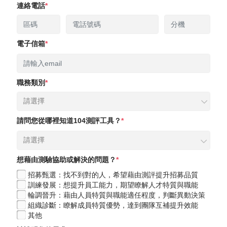
連絡電話
電子信箱
職務類別
請選擇
請問您從哪裡知道104測評工具？
請選擇
想藉由測驗協助或解決的問題？
招募甄選：找不到對的人，希望藉由測評提升招募品質
訓練發展：想提升員工能力，期望瞭解人才特質與職能​
輪調晉升：藉由人員特質與職能適任程度，判斷異動決策
組織診斷：瞭解成員特質優勢，達到團隊互補提升效能
其他