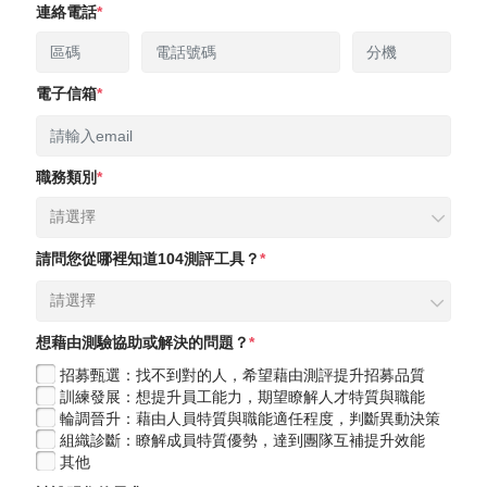
連絡電話
電子信箱
職務類別
請選擇
請問您從哪裡知道104測評工具？
請選擇
想藉由測驗協助或解決的問題？
招募甄選：找不到對的人，希望藉由測評提升招募品質
訓練發展：想提升員工能力，期望瞭解人才特質與職能​
輪調晉升：藉由人員特質與職能適任程度，判斷異動決策
組織診斷：瞭解成員特質優勢，達到團隊互補提升效能
其他