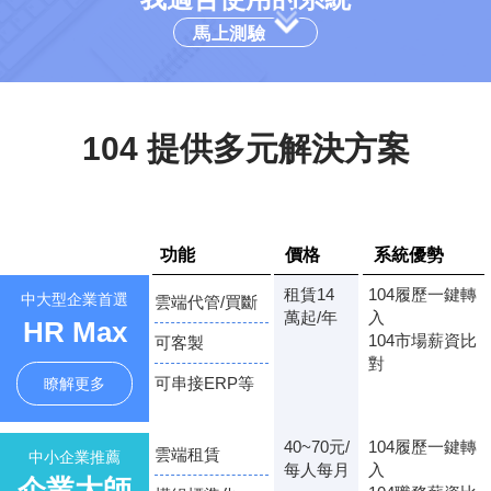
馬上測驗
104 提供多元解決方案
功能
價格
系統優勢
租賃14
104履歷一鍵轉
中大型企業首選
雲端代管/買斷
萬起/年
入
HR Max
104市場薪資比
可客製
對
可串接ERP等
瞭解更多
40~70元/
104履歷一鍵轉
雲端租賃
中小企業推薦
每人每月
入
企業大師