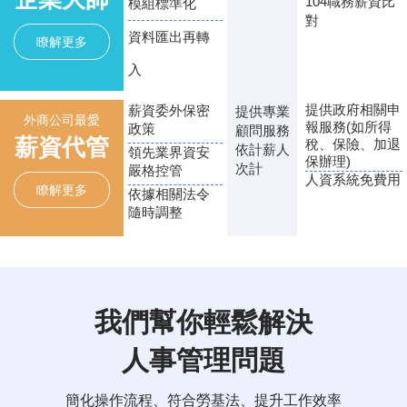
104職務薪資比
模組標準化
對
資料匯出再轉
瞭解更多
入
提供政府相關申
薪資委外保密
提供專業
外商公司最愛
報服務(如所得
政策
顧問服務
薪資代管
稅、保險、加退
依計薪人
領先業界資安
保辦理)
次計
嚴格控管
人資系統免費用
瞭解更多
依據相關法令
隨時調整
我們幫你輕鬆解決
人事管理問題
簡化操作流程、符合勞基法、提升工作效率