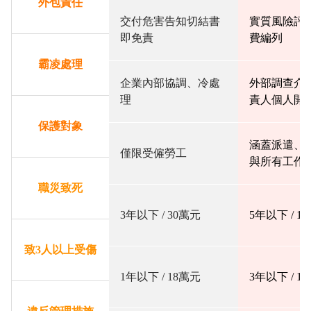
外包責任
交付危害告知切結書
實質風險評
即免責
費編列
霸凌處理
企業內部協調、冷處
外部調查介
理
責人個人開
保護對象
涵蓋派遣、
僅限受僱勞工
與所有工作
職災致死
3年以下 / 30萬元
5年以下 / 1
致3人以上受傷
1年以下 / 18萬元
3年以下 / 1