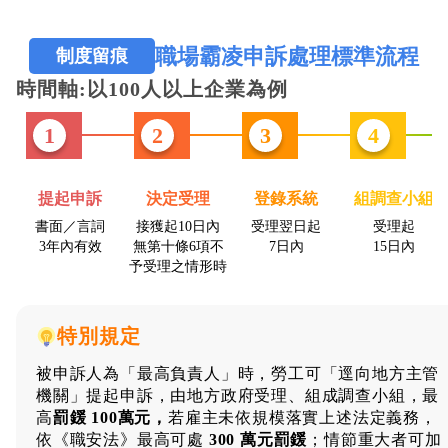
職場霸凌申訴處理標準流程
制度留痕
時間軸:以100人以上企業為例
1
2
3
4
提起申訴
決定受理
登錄系統
組調查小組
書面／言詞
接獲起10日內
受理翌日起
受理起
3年內有效
無第十條6項不
7日內
15日內
予受理之情形時
特別規定
被申訴人為「最高負責人」時，勞工可「逕向地方主管
機關」提起申訴，由地方政府受理、組成調查小組，最
高
罰鍰 100萬元，
若雇主未依規模落實上述法定義務，
依《職安法》最高可處
300 萬元罰鍰
；情節重大者可加