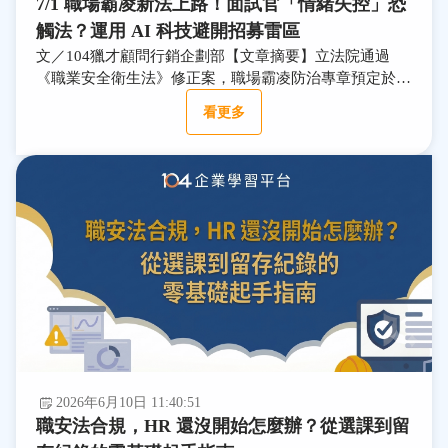
7/1 職場霸凌新法上路！面試官「情緒失控」恐
觸法？運用 AI 科技避開招募雷區
文／104獵才顧問行銷企劃部【文章摘要】立法院通過
《職業安全衛生法》修正案，職場霸凌防治專章預定於
20...閱讀全文
看更多
2026年6月10日 11:40:51
職安法合規，HR 還沒開始怎麼辦？從選課到留