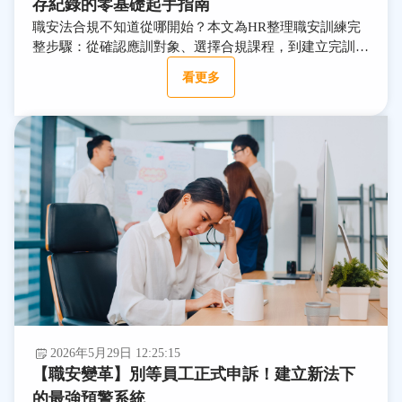
存紀錄的零基礎起手指南
職安法合規不知道從哪開始？本文為HR整理職安訓練完
整步驟：從確認應訓對象、選擇合規課程，到建立完訓紀
錄備查機制，搭配行動時程表，一個月內達標。
看更多
2026年5月29日 12:25:15
【職安變革】別等員工正式申訴！建立新法下
的最強預警系統