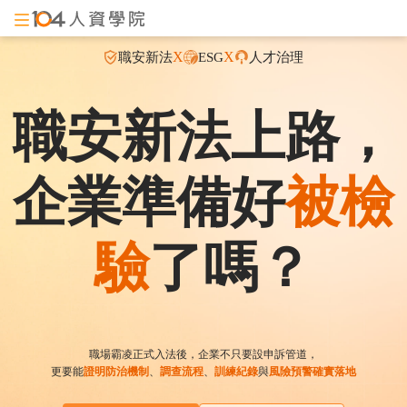
X
X
職安新法
ESG
人才治理
職安新法上路，
企業準備好
被檢
驗
了嗎？
職場霸凌正式入法後，企業不只要設申訴管道，
更要能
證明防治機制
、
調查流程
、
訓練紀錄
與
風險預警確實落地