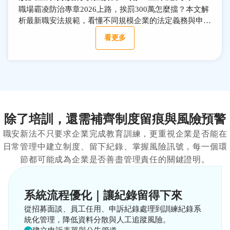
表
職場霸凌防治專章2026上路，挨罰300萬怎麼擋？本文解
析最新職安法規範，看懂不同規模企業的法定義務與申訴
流程。教您善用人資系統留下教育訓練與公告完整軌跡，
看更多
用「能被證明的合規」保護企業與員工！
除了培訓，還需補齊制度留痕與風險預警
職安新法不只要求企業完成教育訓練，更重視企業是否能在
日常管理中建立制度、留下紀錄、掌握風險訊號，每一個環
節都可能成為企業是否善盡管理責任的關鍵證明。
系統流程優化｜讓紀錄留得下來
從招募面談、員工任用、申訴紀錄處理到訓練紀錄系
統化管理，降低資料分散與人工追蹤風險。