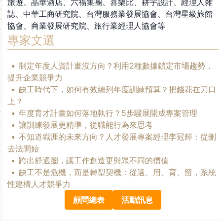
旅遊、晶華酒店、六福集團、喜樂比、耕宇設計、經理人雜
誌、中華工商研究院、台灣服務業發展協會、台灣星級旅館
協會、商業發展研究院、旅行業經理人協會等
專家文選
制定年度人資計畫沒方向？利用2種數據鎖定市場趨勢，
提升企業競爭力
缺工時代下，如何有效編列年度訓練預算？把錢花在刀口
上？
年度育才計畫如何落地執行？5步驟展開成專案管理
讓訓練發展更精準，從職能行為來思考
不知道職涯的未來方向？人才發展專案經理李冠輝：從刪
去法開始
跨出舒適圈，讓工作創造更與眾不同的價值
缺工不是危機，而是轉型契機​：從選、用、育、留，系統
性建構人才競爭力​
顧問總表
活動訊息