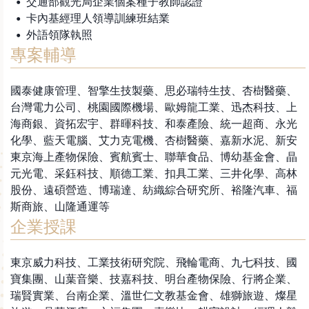
交通部觀光局企業個案種子教師認證
卡內基經理人領導訓練班結業
外語領隊執照
專案輔導
國泰健康管理、智擎生技製藥、思必瑞特生技、杏樹醫藥、
台灣電力公司、桃園國際機場、歐姆龍工業、迅杰科技、上
海商銀、資拓宏宇、群暉科技、和泰產險、統一超商、永光
化學、藍天電腦、艾力克電機、杏樹醫藥、嘉新水泥、新安
東京海上產物保險、賓航賓士、聯華食品、博幼基金會、晶
元光電、采鈺科技、順德工業、扣具工業、三井化學、高林
股份、遠碩營造、博瑞達、紡織綜合研究所、裕隆汽車、福
斯商旅、山隆通運等
企業授課
東京威力科技、工業技術研究院、飛輪電商、九七科技、國
寶集團、山葉音樂、技嘉科技、明台產物保險、行將企業、
瑞賢實業、台南企業、溫世仁文教基金會、雄獅旅遊、燦星