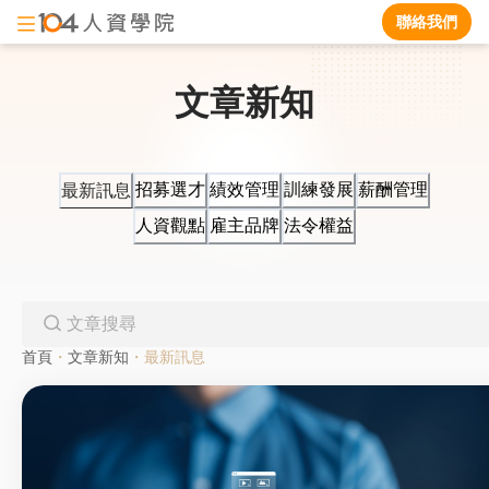
聯絡我們
文章新知
招募選才
績效管理
訓練發展
薪酬管理
最新訊息
人資觀點
雇主品牌
法令權益
首頁
・
文章新知
・
最新訊息