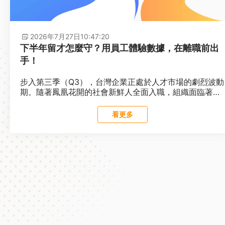
2026年7月27日
10:47:20
下半年留才怎麼守？用員工體驗數據，在離職前出
手！
步入第三季（Q3），台灣企業正處於人才市場的劇烈波動
期。隨著鳳凰花開的社會新鮮人全面入職，組織面臨著
「新人試用期適應」與「年度轉職潮後留人」的雙重壓
力。許多人資夥伴反映，此時最常遇到的痛點在於：好不
看更多
容易招募進來的新秀，為何不到三個月就遞辭呈？或是表
現優異的資深員工，突然在年中績效面談後顯露倦怠？